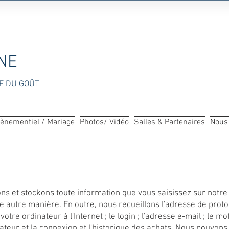
NE
IE DU GOÛT
ènementiel / Mariage
Photos/ Vidéo
Salles & Partenaires
Nous 
ns et stockons toute information que vous saisissez sur notre
e autre manière. En outre, nous recueillons l'adresse de protoc
otre ordinateur à l'Internet ; le login ; l'adresse e-mail ; le mo
ateur et la connexion et l'historique des achats. Nous pouvons u